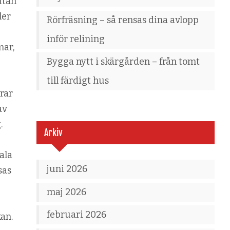
utan
ler
Rörfräsning – så rensas dina avlopp
inför relining
mar,
Bygga nytt i skärgården – från tomt
till färdigt hus
rar
av
.
Arkiv
ala
juni 2026
sas
maj 2026
februari 2026
an.