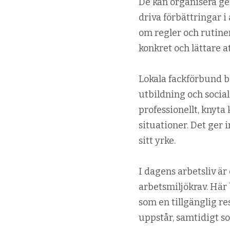
De kan organisera g
driva förbättringar i
om regler och rutiner
konkret och lättare a
Lokala fackförbund bi
utbildning och socia
professionellt, knyta
situationer. Det ger 
sitt yrke.
I dagens arbetsliv är 
arbetsmiljökrav. Här 
som en tillgänglig r
uppstår, samtidigt s