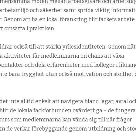
emensamma möten mellan arbetsgivare och arbetstag
 arbetsmiljö och säkerhet samt sprida viktig informat
. Genom att ha en lokal förankring blir fackets arbet
tt omsätta i praktiken.
drar också till att stärka yrkesidentiteten. Genom nät
la aktiviteter får medlemmarna en chans att växa
 kontakter och dela erfarenheter med kollegor i likna
inte bara trygghet utan också motivation och stolthet 
det inte alltid enkelt att navigera bland lagar, avtal oc
blir de lokala fackförbunden ovärderliga – de fungera
esurs som medlemmarna kan vända sig till när frågor
om de verkar förebyggande genom utbildning och stö