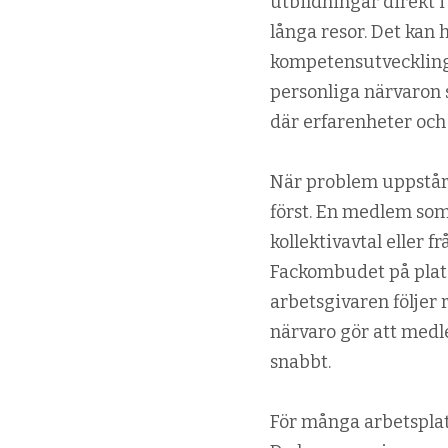
utbildningar direkt i
långa resor. Det kan 
kompetensutveckling 
personliga närvaron
där erfarenheter och 
När problem uppstår 
först. En medlem som
kollektivavtal eller 
Fackombudet på plats 
arbetsgivaren följer 
närvaro gör att medl
snabbt.
För många arbetspla