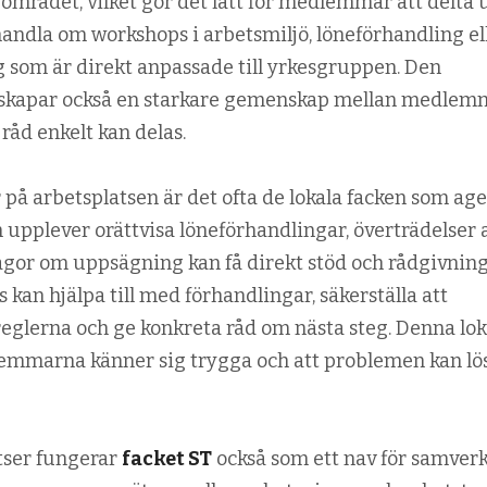
 området, vilket gör det lätt för medlemmar att delta 
handla om workshops i arbetsmiljö, löneförhandling el
som är direkt anpassade till yrkesgruppen. Den
 skapar också en starkare gemenskap mellan medlem
råd enkelt kan delas.
på arbetsplatsen är det ofta de lokala facken som age
 upplever orättvisa löneförhandlingar, överträdelser 
frågor om uppsägning kan få direkt stöd och rådgivning
kan hjälpa till med förhandlingar, säkerställa att
reglerna och ge konkreta råd om nästa steg. Denna lok
emmarna känner sig trygga och att problemen kan lö
tser fungerar
facket ST
också som ett nav för samverk