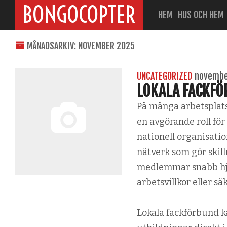
BONGOCOPTER
HEM
HUS OCH HEM
MÅNADSARKIV: NOVEMBER 2025
UNCATEGORIZED
novembe
LOKALA FACKFÖ
På många arbetsplats
en avgörande roll fö
nationell organisati
nätverk som gör skill
medlemmar snabb hjäl
arbetsvillkor eller sä
Lokala fackförbund k