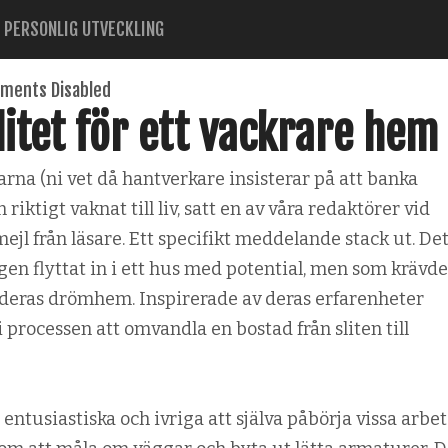
PERSONLIG UTVECKLING
ments Disabled
itet för ett vackrare hem
na (ni vet då hantverkare insisterar på att banka
n riktigt vaknat till liv, satt en av våra redaktörer vid
jl från läsare. Ett specifikt meddelande stack ut. Det
igen flyttat in i ett hus med potential, men som krävde
 deras drömhem. Inspirerade av deras erfarenheter
i processen att omvandla en bostad från sliten till
entusiastiska och ivriga att själva påbörja vissa arbet