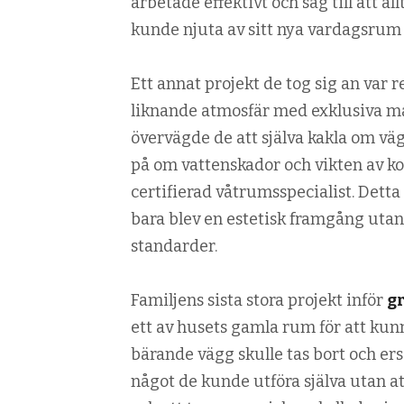
arbetade effektivt och såg till att al
kunde njuta av sitt nya vardagsrum 
Ett annat projekt de tog sig an var
liknande atmosfär med exklusiva mat
övervägde de att själva kakla om väg
på om vattenskador och vikten av kor
certifierad våtrumsspecialist. Detta
bara blev en estetisk framgång utan
standarder.
Familjens sista stora projekt inför
g
ett av husets gamla rum för att kunn
bärande vägg skulle tas bort och ers
något de kunde utföra själva utan at