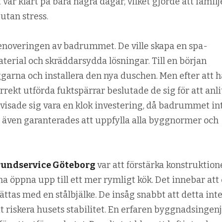
lt var klart på bara några dagar, vilket gjorde att famil
utan stress.
 renoveringen av badrummet. De ville skapa en spa-
erial och skräddarsydda lösningar. Till en början
garna och installera den nya duschen. Men efter att h
rekt utförda fuktspärrar beslutade de sig för att anli
 visade sig vara en klok investering, då badrummet in
 även garanterades att uppfylla alla byggnormer och
rundservice Göteborg
var att förstärka konstruktion
a öppna upp till ett mer rymligt kök. Det innebar att
ättas med en stålbjälke. De insåg snabbt att detta inte
t riskera husets stabilitet. En erfaren byggnadsingen