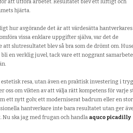
ör att utföra arbetet. Resultatet blev ett luftigt och
mets hjärta.
igt hur avgörande det är att värdesätta hantverkares
mföra vissa enklare uppgifter själva, var det de
e att slutresultatet blev så bra som de drömt om. Hus
tt bli en verklig juvel, tack vare ett noggrant samarbete
än.
 estetisk resa, utan även en praktisk investering i try
 oss om vikten av att välja rätt kompetens för varje s
m ett nytt golv, ett moderniserat badrum eller en stor
ssionella hantverkare inte bara resultatet utan ger äv
t. Nu ska jag med frugan och handla
aquco picadilly