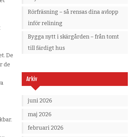
et
Rörfräsning – så rensas dina avlopp
inför relining
t
Bygga nytt i skärgården – från tomt
till färdigt hus
et. De
r de
Arkiv
ra
juni 2026
maj 2026
kbar.
februari 2026