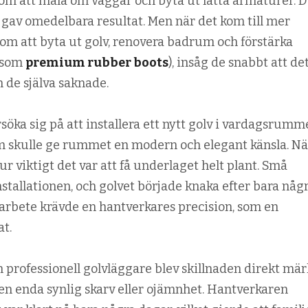
om att måla om väggar och byta ut lätta armaturer. D
m gav omedelbara resultat. Men när det kom till mer
om att byta ut golv, renovera badrum och förstärka
a som
premium rubber boots
), insåg de snabbt att de
 de själva saknade.
örsöka sig på att installera ett nytt golv i vardagsrumm
om skulle ge rummet en modern och elegant känsla. Nä
ur viktigt det var att få underlaget helt plant. Små
tallationen, och golvet började knaka efter bara någ
 arbete krävde en hantverkares precision, som en
at.
n professionell golvläggare blev skillnaden direkt mär
n en enda synlig skarv eller ojämnhet. Hantverkaren