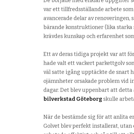
De började med enklare uppgifter s
var ett tillfredsställande arbete so
avancerade delar av renoveringen, s
bärande konstruktioner (lika stark
krävdes kunskap och erfarenhet som
Ett av deras tidiga projekt var att f
hade valt ett vackert parkettgolv s
väl satte igång upptäckte de snart h
ojämnheter orsakade problem vid ins
dagar. Det blev uppenbart att detta
bilverkstad Göteborg
skulle arbet
När de bestämde sig för att anlita e
Golvet blev perfekt installerat, uta