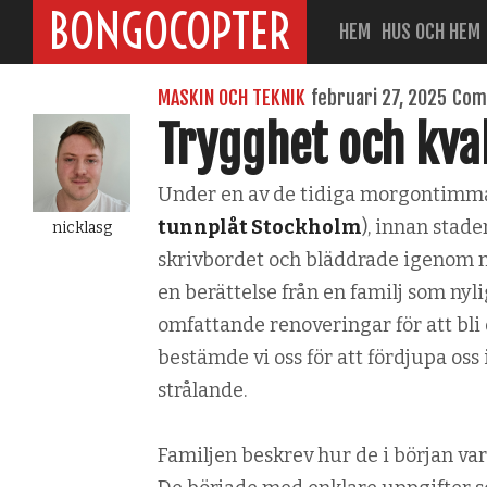
BONGOCOPTER
HEM
HUS OCH HEM
MASKIN OCH TEKNIK
februari 27, 2025
Com
Trygghet och kval
Under en av de tidiga morgontimmar
tunnplåt Stockholm
), innan stade
nicklasg
skrivbordet och bläddrade igenom me
en berättelse från en familj som nyl
omfattande renoveringar för att bli
bestämde vi oss för att fördjupa oss 
strålande.
Familjen beskrev hur de i början var 